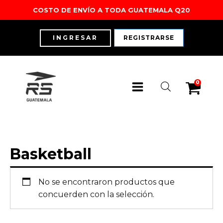
COSTO DE ENVÍO A TODA GUATEMALA Q20
INGRESAR
REGISTRARSE
0
Basketball
No se encontraron productos que
Outdoor
Outdoor
Training
Training
concuerden con la selección.
Running
Running
Lifestyle
Lifestyle
Ver Todo
Ver todo