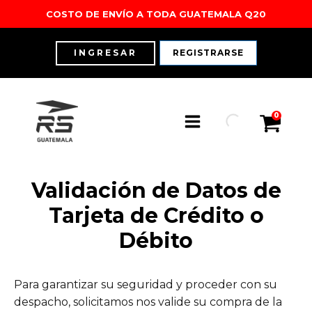
COSTO DE ENVÍO A TODA GUATEMALA Q20
INGRESAR
REGISTRARSE
0
Validación de Datos de
Tarjeta de Crédito o
Débito
Outdoor
Outdoor
Training
Training
Running
Running
Lifestyle
Lifestyle
Para garantizar su seguridad y proceder con su
Ver Todo
Ver todo
despacho, solicitamos nos valide su compra de la