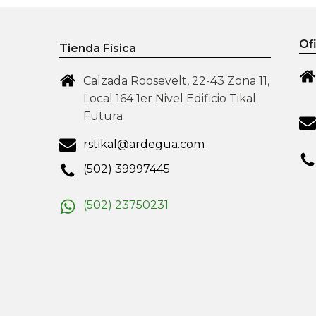
ducto
producto
Of
Tienda Física
Calzada Roosevelt, 22-43 Zona 11,
Local 164 1er Nivel Edificio Tikal
Futura
rstikal@ardegua.com
(502) 39997445
(502) 23750231