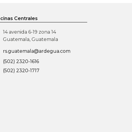
producto
icinas Centrales
14 avenida 6-19 zona 14
Guatemala, Guatemala
rs.guatemala@ardegua.com
(502) 2320-1616
(502) 2320-1717