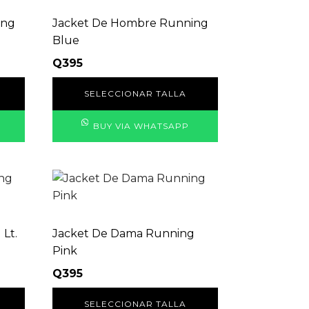
tiene
múltiples
ing
Jacket De Hombre Running
variantes.
Blue
Las
Q
395
opciones
se
SELECCIONAR TALLA
pueden
elegir
BUY VIA WHATSAPP
en
la
página
Este
de
producto
producto
tiene
múltiples
Lt.
Jacket De Dama Running
variantes.
Pink
Las
Q
395
opciones
se
SELECCIONAR TALLA