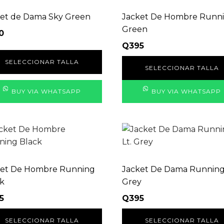
e
tiene
iples
múltiples
ket de Dama Sky Green
Jacket De Hombre Runn
antes.
variantes.
Green
0
Las
Q
395
ones
opciones
SELECCIONAR TALLA
se
SELECCIONAR TALLA
den
pueden
ir
elegir
BUY VIA WHATSAPP
BUY VIA WHATSAPP
en
la
na
página
Este
de
ducto
producto
ducto
producto
e
tiene
iples
múltiples
ket De Hombre Running
Jacket De Dama Running 
antes.
variantes.
k
Grey
Las
5
Q
395
ones
opciones
se
SELECCIONAR TALLA
SELECCIONAR TALLA