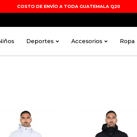
COSTO DE ENVÍO A TODA GUATEMALA Q20
Niños
Deportes
Accesorios
Ropa 
Ropa
Ropa
Padel
Fútbol
Basketball
Balones
Sandalias
Pachones
Mochilas
Gorras
Este
ducto
producto
e
tiene
iples
múltiples