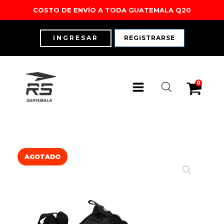
COSTO DE ENVÍO A TODA GUATEMALA Q20
INGRESAR
REGISTRARSE
0
AGOTADO
Outdoor
Outdoor
Training
Training
Running
Running
Lifestyle
Lifestyle
Ver Todo
Ver todo