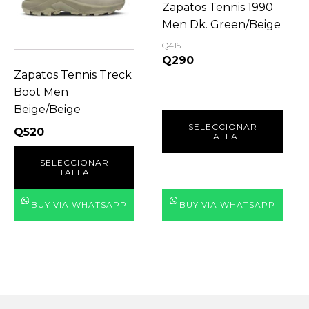
variantes.
variantes.
Zapatos Tennis 1990
Las
Las
Men Dk. Green/Beige
opciones
opciones
Q
415
se
se
Original
Current
Q
290
pueden
pueden
Zapatos Tennis Treck
price
price
elegir
elegir
Boot Men
was:
is:
en
en
Beige/Beige
Q415.
Q290.
la
la
SELECCIONAR
Q
520
TALLA
página
página
de
de
SELECCIONAR
TALLA
producto
producto
BUY VIA WHATSAPP
BUY VIA WHATSAPP