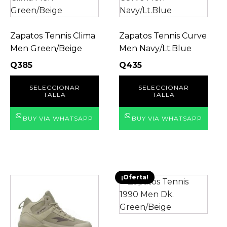
tiene
tiene
múltiples
múltiples
variantes.
variantes.
Zapatos Tennis Clima
Zapatos Tennis Curve
Las
Las
Men Green/Beige
Men Navy/Lt.Blue
opciones
opciones
Q
385
Q
435
se
se
pueden
pueden
SELECCIONAR
SELECCIONAR
TALLA
TALLA
elegir
elegir
en
en
BUY VIA WHATSAPP
BUY VIA WHATSAPP
la
la
página
página
de
de
producto
producto
¡Oferta!
Este
Este
producto
producto
tiene
tiene
múltiples
múltiples